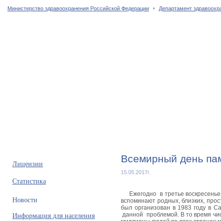
•
Министерство здравоохранения Российской Федерации
Департамент здравоохр
Главная страница
Об учреждении
Сотрудники
Услуги
Всемирный день па
Лицензии
15.05.2017г.
Статистика
Ежегодно
в третье воскресень
Новости
вспоминают родных, близких, про
был организован в 1983 году в С
Информация для населения
данной
проблемой. В то время ч