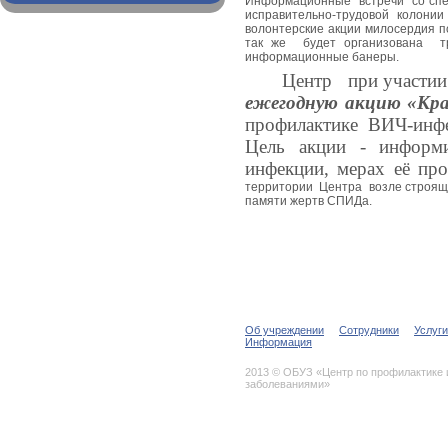
Информационные
встречи
со сп
исправительно-трудовой колон
волонтерские акции милосердия п
так же будет организована тр
информационные банеры.
Центр при участии о
ежегодную акцию «Кр
профилактике ВИЧ-инф
Цель акции - информ
инфекции, мерах её пр
территории
Центра
возле строящ
памяти жертв СПИДа.
Об учреждении
Сотрудники
Услуги
Информация
2013 © ОБУЗ «Центр по профилактике
заболеваниями»