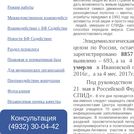
миллионы людей во всех странах м
дать возможность живым задуматьс
Режим работы
появился символ движения прот
разноцветные полотна — квилты, 
Межведомственное взаимодействие
атрибуты придумал в 1991 году х
активисты этой акции и просто н
людей,
умерших от СПИДа - нап
Взаимодействие с БФ Содействие
способах передачи вируса. Сп
диагностировать недуг.
Новости БФ Содействие
Эпидемиологическая си
целом по России, остае
Раздел психолога
зарегистрировано
885
Правовая и нормативная база
выявлено – 693, а за 4
умерло
в Ивановской 
Для медицинских организаций
2016г., а за 4 мес. 2017г
Противодействие коррупции
Под руководством Фон
21 мая в Российской Фе
Фотогалерея
СПИД».
В эти дни проводятся
Независимая оценка качества
как именно следует защищать своё
специалистами
Центра
проведё
среди
учащихся
70
школ.
В Ива
инфекционными заболеваниями»
Консультация
желающих. В поликлинических у
раздачей
просветительской лит
(4932) 30-04-42
энергоуниверситета и политехниче
инфекции.Активное
участие в
пр