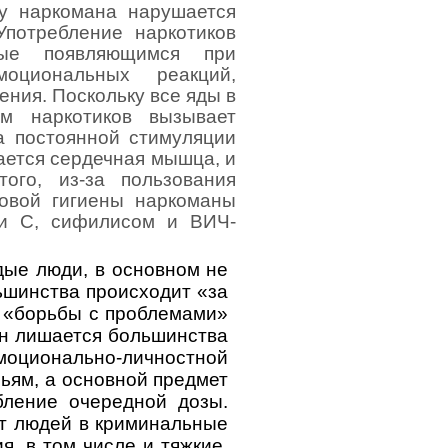
 у наркомана нарушается
Употребление наркотиков
ные появляющимся при
моциональных реакций,
ния. Поскольку все яды в
ем наркотиков вызывает
за постоянной стимуляции
ается сердечная мышца, и
ого, из-за пользования
овой гигиены наркоманы
 и С, сифилисом и ВИЧ-
ые люди, в основном не
ьшинства происходит «за
я «борьбы с проблемами»
н лишается большинства
эмоционально-личностной
ьям, а основной предмет
бление очередной дозы.
ет людей в криминальные
я, в том числе и тяжкие.