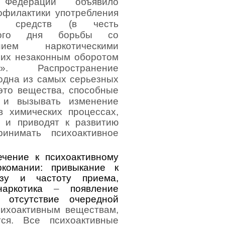
 Федерации объявило
офилактики употребления
ких средств (в честь
ного дня борьбы со
ением наркотическими
 их незаконным оборотом
я)».
Распространение
 одна из самых серьезных
это вещества, способные
 и вызывать изменение
в химических процессах,
 и приводят к развитию
инимать психоактивное
чение к психоактивному
ркомании: привыкание к
озу и частоту приема,
наркотика
–
появление
 отсутствие очередной
сихоактивным веществам,
тся.
Все психоактивные