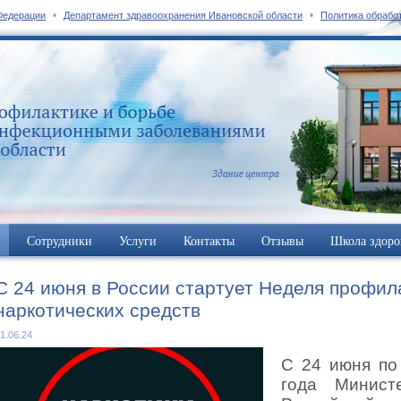
•
•
Федерации
Департамент здравоохранения Ивановской области
Политика обрабо
Сотрудники
Услуги
Контакты
Отзывы
Школа здоро
С 24 июня в России стартует Неделя профил
наркотических средств
1.06.24
С 24 июня по
года Минист