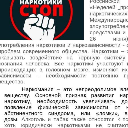
Российской
«Неделей
пр
наркотичес
Международ
злоупотребл
средствами и
26 июн
употребления наркотиков и наркозависимости -
проблем современного общества.
Наркотики
– 
оказывать воздействие на нервную систему
сознания человека. Все наркотики участвуют 
происходящих в головном мозге, изменяют их
зависимости – необходимости постоянно пр
вещество.
Наркомания
–
это непреодолимое вле
веществу. Основной признак развития на
наркотику, необходимость увеличивать д
появление физической зависимости от 
абстинентного синдрома, или «ломки», в
дозы.
Алкоголь и табак также относятся к п
хоть юридически наркотиками не считаю