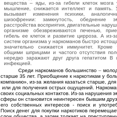
вещества
– яды, из-за гибели клеток мозга
мышление, снижается интеллект и память. 
вызывает изменения психики, аналогич
шизофрении: замкнутость, обеднение э
расстройства восприятия, двигательные наруше
организме обезвреживаются печенью, при
гибель ее клеток и развитие цирроза. А из-
систем организма у наркоманов быстро истощ
значительно снижается иммунитет. Кроме т
общими шприцами и частого отсутствия пол
нередко заражают друг друга гепатитом В
инфекцией.
Среди наркоманов большинство
–
молод
старше 35 лет. Приобщение к наркотикам у бол
компанию», из-за желания казаться старше, дл
или для получения острых ощущений. Наркома
своих социальных контактов. Из-за нарушения 
сферы он становится неинтересен бывшим друз
его собственных интересов - поиск и употре
Поиск денег для покупки наркотиков перемеща
слои общества, а затем толкает на преступлени