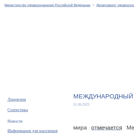
•
Министерство здравоохранения Российской Федерации
Департамент здравоохр
Главная страница
Об учреждении
Сотрудники
Услуги
МЕЖДУНАРОДНЫЙ 
Лицензии
01.06.2023
Статистика
Новости
мира
отмечается
Меж
Информация для населения