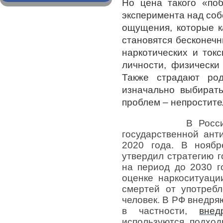
Но цена такого «поб
эксперимента над соб
ощущения, которые к
становятся бесконеч
наркотических и ток
личности, физически
Также страдают ро
изначально выбирать
проблем – непростите
В России в и
государственной ант
2020 года. В нояб
утвердил стратегию г
на период до 2030 г
оценке наркоситуаци
смертей от употребл
человек. В РФ внедря
в частности,
внед
используются подход