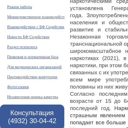
наркотическими ср
Режим работы
установлена Ген
года. Злоупотребле
Межведомственное взаимодействие
населения и общест
Взаимодействие с БФ Содействие
развитие и стабиль
Незаконная торговл
Новости БФ Содействие
транснациональной ор
Раздел психолога
широкомасштабное 
Правовая и нормативная база
наркотиках (2021), 
наркотики, при этом 
Для медицинских организаций
связанных с их употр
Противодействие коррупции
всем мире употреб
половины из них живу
Фотогалерея
Согласно последни
Независимая оценка качества
возрасте от 15 до 6
последний год.
Нарко
Консультация
страшным явлением 
(4932) 30-04-42
попадает все больше 