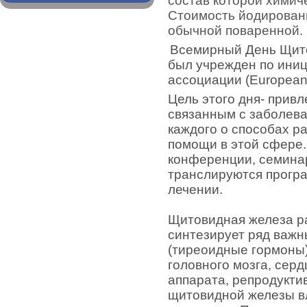
состав которой химич
Стоимость йодирован
обычной поваренной.
Всемирный День Щито
был учрежден по ини
ассоциации (European T
Цель этого дня- прив
связанным с заболев
каждого о способах р
помощи в этой сфере.
конференции, семина
транслируются програ
лечении.
Щитовидная железа ра
синтезирует ряд важ
(тиреоидные гормоны
головного мозга, серд
аппарата, репродукти
щитовидной железы вл