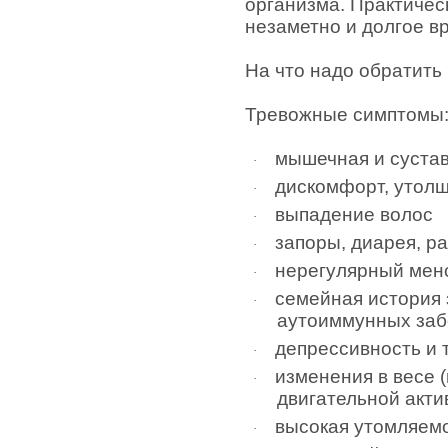
организма. Практичес
незаметно и долгое в
На что надо обратить
Тревожные симптомы
мышечная и сустав
·
дискомфорт, утолщ
·
выпадение волос
·
запоры, диарея, р
·
нерегулярный мен
·
семейная история
·
аутоиммунных за
депрессивность и 
·
изменения в весе 
·
двигательной акти
высокая утомляем
·