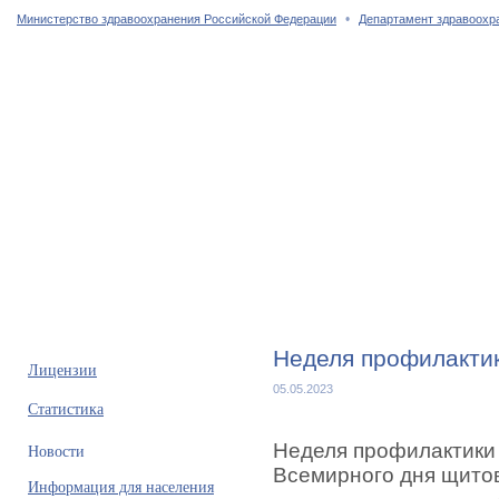
•
Министерство здравоохранения Российской Федерации
Департамент здравоохр
Главная страница
Об учреждении
Сотрудники
Услуги
Неделя профилакти
Лицензии
05.05.2023
Статистика
Неделя профилактики 
Новости
Всемирного дня щито
Информация для населения