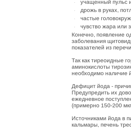
учащенный пульс 
·
дрожь в руках, пот
·
частые головокруж
·
чувство жара или з
·
Конечно, появление о
заболевания щитовидн
показателей из переч
Так как тиреоидные 
аминокислоты тирози
необходимо наличие й
Дефицит йода - прич
Предупредить их дово
ежедневное поступлен
(примерно 150-200 мкг 
Источниками йода в п
кальмары, печень трес