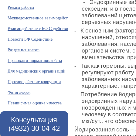
-
Эндокринные заб
Режим работы
секреции, и в после
заболеваний щитови
Межведомственное взаимодействие
серьезных нарушен
Взаимодействие с БФ Содействие
-
К основным фактора
нарушений, относят
Новости БФ Содействие
заболевания, насл
Раздел психолога
органов и систем, 
вмешательства, пр
Правовая и нормативная база
-
Так как гормоны, в
Для медицинских организаций
регулируют работу 
заболеваниях нару
Противодействие коррупции
характерные, напри
Фотогалерея
-
Потребление йодир
эндокринных наруш
Независимая оценка качества
новорожденных и м
человеку в соответ
Консультация
мкг/сут., что обес
(4932) 30-04-42
Йодированная соль – 