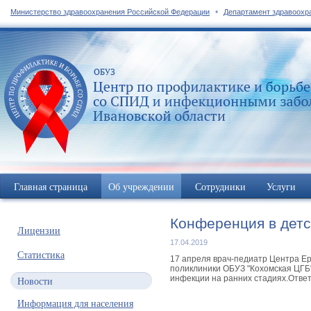
•
Министерство здравоохранения Российской Федерации
Департамент здравоохр
Главная страница
Об учреждении
Сотрудники
Услуги
Конференция в детс
Лицензии
17.04.2019
Статистика
17 апреля врач-педиатр Центра Ер
поликлиники ОБУЗ "Кохомская ЦГБ"
инфекции на ранних стадиях.Отве
Новости
Информация для населения