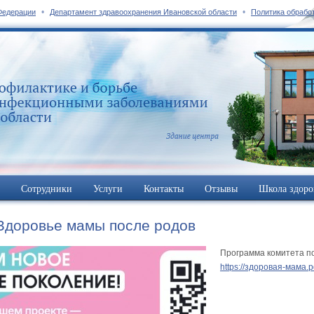
•
•
Федерации
Департамент здравоохранения Ивановской области
Политика обрабо
Сотрудники
Услуги
Контакты
Отзывы
Школа здоро
Здоровье мамы после родов
Программа комитета п
https://здоровая-мама.