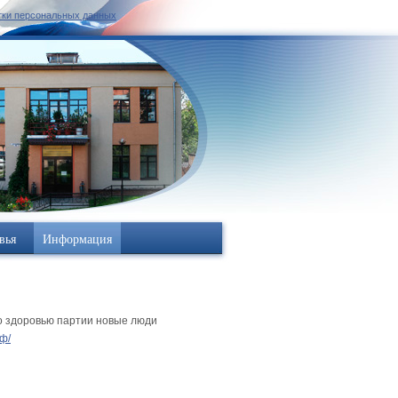
тки персональных данных
вья
Информация
о здоровью партии новые люди
рф/